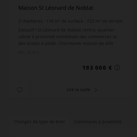
Maison St Léonard de Noblat
3
chambres
116
m² de surface
723
m² de terrain
1 663,79 €
prix / m²
Exclusif ! St Léonard de Noblat centre, quartier
calme à proximité immédiate des commerces et
des écoles à pieds. Charmante maison de ville
élevée sur sous-sol total, rénovée avec soin et
Réf. : 4137 S
matériaux de...
193 000 €
Lire la suite
Changez de type de bien
Communes à proximité