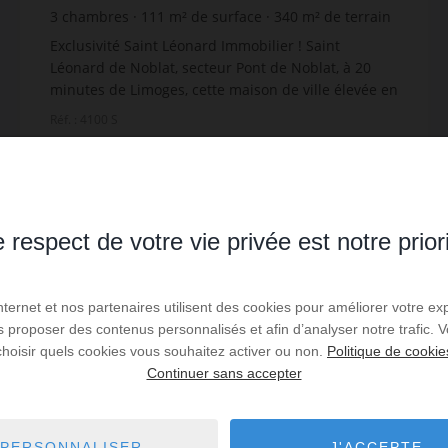
3
chambres
111
m² de surface
340
m² de terrain
837,84 €
prix / m²
Exclusivité Saint Léonard Immobilier ! Saint
Léonard de Noblat, secteur Pont de Noblat, à 20
minutes de Limoges, cette maison de ville élevée en
partie sur cave et d'une surface habitable de 111...
Réf. : 4100 S
93 000 €
 respect de votre vie privée est notre prior
Lire la suite
Internet et nos partenaires utilisent des cookies pour améliorer votre ex
us proposer des contenus personnalisés et afin d’analyser notre trafic.
EXCLUSIVITÉ
choisir quels cookies vous souhaitez activer ou non.
Politique de cookie
Continuer sans accepter
PERSONNALISER
J'ACCEPTE