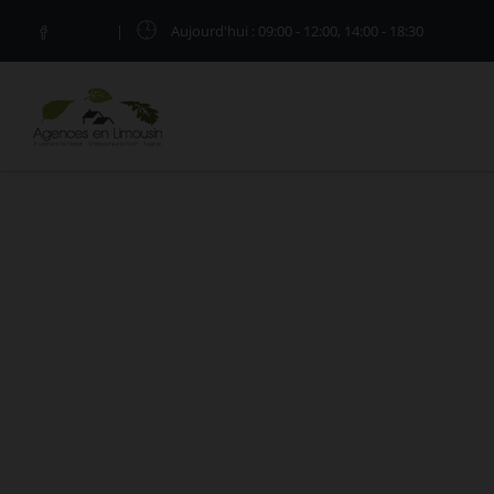
|
Aujourd'hui
: 09:00 - 12:00, 14:00 - 18:30
MAISONS - VILLAS À VENDRE À
Vous êtes ici :
Accueil
Vente
Maison - Villa
L'agence AGENCES EN LIMOUSIN vous présente les 
votre maison - villa Saint-Léonard-de-Noblat av