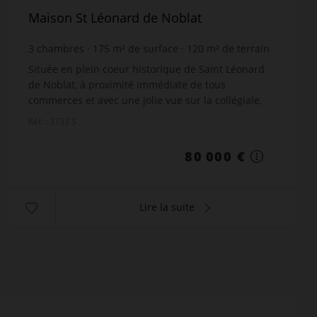
Maison St Léonard de Noblat
3
chambres
175
m² de surface
120
m² de terrain
457,14 €
prix / m²
Située en plein coeur historique de Saint Léonard
de Noblat, à proximité immédiate de tous
commerces et avec une jolie vue sur la collégiale,
maison de ville en pierres comprenant en rez-de-
Réf. : 3733 S
chaussée u...
80 000 €
Lire la suite