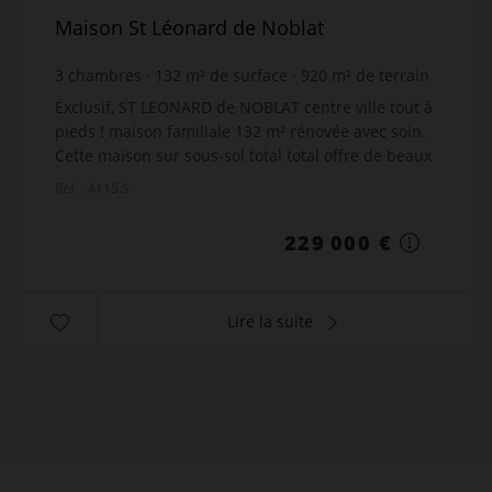
Maison St Léonard de Noblat
3
chambres
132
m² de surface
920
m² de terrain
1 734,85 €
prix / m²
Exclusif, ST LEONARD de NOBLAT centre ville tout à
pieds ! maison familiale 132 m² rénovée avec soin.
Cette maison sur sous-sol total total offre de beaux
volumes et une vie de plain-pied très confort...
Réf. : 4115 S
229 000 €
Lire la suite