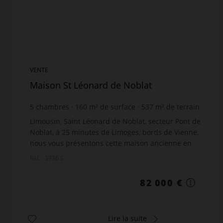
VENTE
Maison St Léonard de Noblat
5
chambres
160
m² de surface
537
m² de terrain
512,5 €
prix / m²
Limousin, Saint Léonard de Noblat, secteur Pont de
Noblat, à 25 minutes de Limoges, bords de Vienne,
nous vous présentons cette maison ancienne en
pierres pleine de charme. Elle se compose en rez-
Réf. : 3936 S
de-c...
82 000 €
Lire la suite