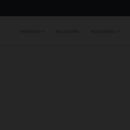
ANNONCES
EXCLUSIVITÉS
NOS AGENCES
 SAINT-LÉONARD-DE-NOBLAT (87)
Saint-Léonard-de-Noblat
maisons - villas en vente à Saint-Léonard-de-Nobla
ec l'agence AGENCES EN LIMOUSIN.