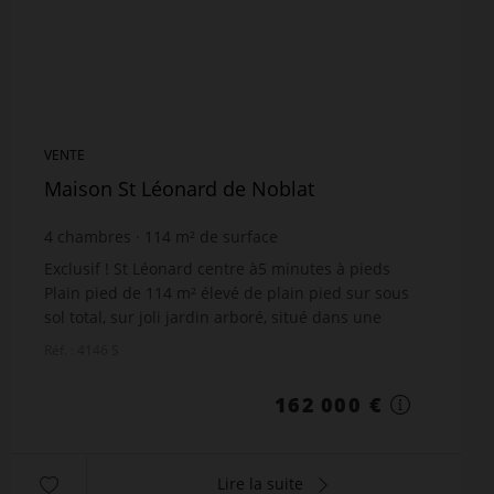
VENTE
Maison St Léonard de Noblat
4
chambres
114
m² de surface
1 132
m² de terrain
1 421,05 €
prix / m²
Exclusif ! St Léonard centre à5 minutes à pieds
Plain pied de 114 m² élevé de plain pied sur sous
sol total, sur joli jardin arboré, situé dans une
impasse et avec vue sur la campagne. Séjour de 33
Réf. : 4146 S
m²...
162 000 €
Lire la suite