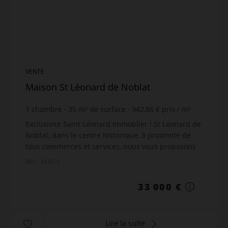
VENTE
Maison St Léonard de Noblat
1
chambre
35
m² de surface
942,86 €
prix / m²
Exclusivité Saint Léonard Immoblier ! St Léonard de
Noblat, dans le centre historique, à proximité de
tous commerces et services, nous vous proposons
ce charmant appartement en duplex situé au
Réf. : 4145 S
troisi...
33 000 €
Lire la suite