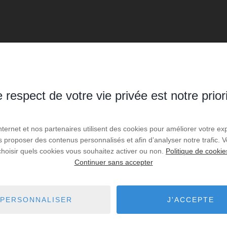
 critères de recherche via le moteur ci-contre.
 respect de votre vie privée est notre prior
 Saint-Germain-les-
9,58 km - Bujaleuf
1
Internet et nos partenaires utilisent des cookies pour améliorer votre ex
us proposer des contenus personnalisés et afin d’analyser notre trafic.
9,67 km - Champnétery
choisir quels cookies vous souhaitez activer ou non.
Politique de cookie
 Saint-Vitte-sur-
1
Continuer sans accepter
10,46 km - Royères
 La Croisille-sur-
11,66 km - Domps
3
PERSONNALISER
J'ACCEPTE
 Saint-Léonard-de-
28