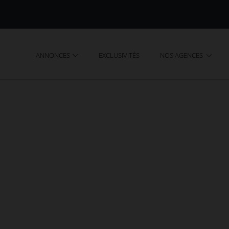
ANNONCES
EXCLUSIVITÉS
NOS AGENCES
ANCE (87)
 à Saint-Bonnet-Briance
. Consultez gratuitement 
t-Bonnet-Briance (Haute-Vienne - 87) diffusées par l'a