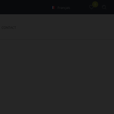
0
Français
English
CONTACT
des annonces
gence