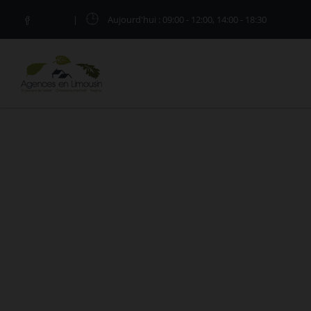
|
Aujourd'hui
: 09:00 - 12:00, 14:00 - 18:30
IMMOBILIER SAINT-BONNET-BRI
Vous êtes ici :
Accueil
Saint-Bonnet-Briance
Agences en Limousin vous présente l'
immobilier
de vente, location et location de vacances à Sain
AGENCES EN LIMOUSIN.