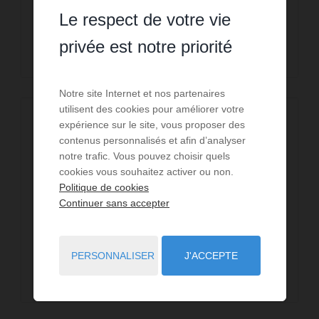
agences - vous pouvez prendre rendez-vous du
Le respect de votre vie
lundi au samedi de 9 h ...
privée est notre priorité
Lire la suite
Notre site Internet et nos partenaires
utilisent des cookies pour améliorer votre
expérience sur le site, vous proposer des
contenus personnalisés et afin d’analyser
Locataires
notre trafic. Vous pouvez choisir quels
Venez vous inscrire selon vos envies : par
cookies vous souhaitez activer ou non.
courrier, par téléphone, par mail ou par fax. Dès
Politique de cookies
votre inscription, présentation possible des
Continuer sans accepter
biens par reportage photos : transmission du
descriptif des biens selon vos désirs par
courrie...
PERSONNALISER
J'ACCEPTE
Lire la suite