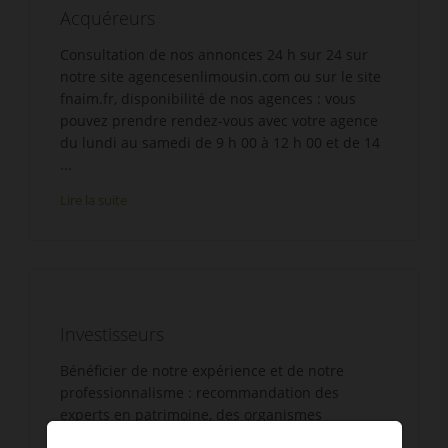
Acquéreurs
Consultation de nos annonces 24 h sur 24 sur
notre site agencesenlimousin.com ou sur le site
fnaim.fr, disponibilité de nos agences : vous
pouvez prendre rendez-vous avec votre agence
du lundi au samedi de 9 h 00 à 12 h 00 et de 14
...
Lire la suite
Investisseurs
Bénéficier de notre expérience et de notre
professionnalisme : recommandation des
experts en patrimoine, des organismes
bancaires partenaires, Disponibilité de nos