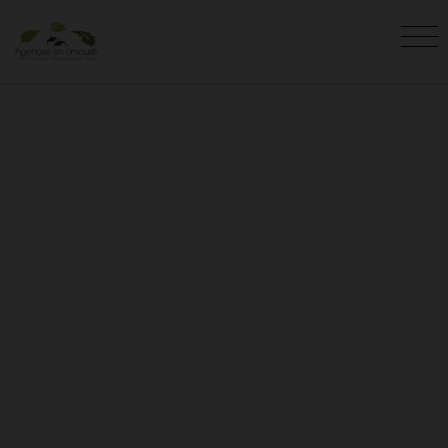
CONSEILS
Vous êtes ici :
Accueil
Conseils
Que vous soyez acheteur, vendeur,
investisseur, locataire, bailleur, ou juste à la
recherche de conseils pour votre projet
immobilier, vous trouverez des informations
plus qu'intéressantes dans notre blog
immobilier.