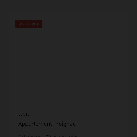
EXCLUSIVITÉ
VENTE
Appartement Treignac
3
chambres
70
m² de surface