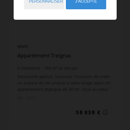
PERSONNALISER
J'ACCEPTE
VENTE
Appartement Treignac
5
chambres
189
m² de terrain
Exclusivité agence. Saisissez l'occasion de créer
un espace de vie unique à votre image dans cet
appartement atypique de 90 m², situé au cœur
de Treignac. Niché dans une petite copropriété
Réf. : 1572 T
sans ...
58 830 €