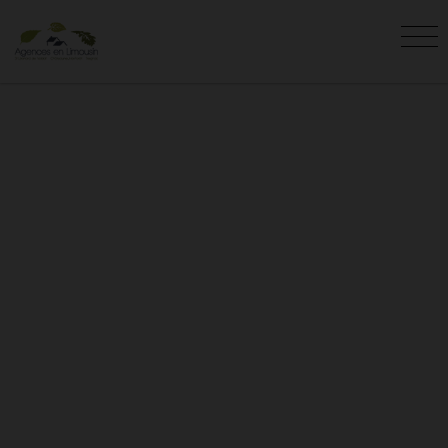
APPARTEMENTS - STUDIOS -
LOFTS EN VENTE
Vous êtes ici :
Accueil
Vente
Appartement - Studio - Loft
L'agence AGENCES EN LIMOUSIN vous
présente les appartements - studios - lofts à
vendre . Recherchez votre appartement -
studio - loft avec l'agence AGENCES EN