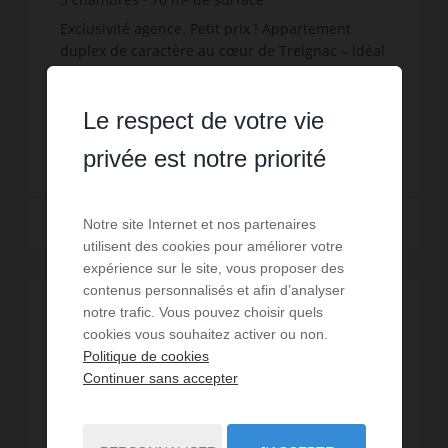
872,14 €
prix / m²
Exclusivité agence. Petit prix ! Appartement
duplex de caractère au cœur de Treignac – Idéal
résidence secondaire ou investissement locatif
Situé au cœur du charmant village de Treignac,
Réf. : 1832 T
Le respect de votre vie
dans un bel i...
61 050 €
privée est notre priorité
Lire la suite
Notre site Internet et nos partenaires
utilisent des cookies pour améliorer votre
expérience sur le site, vous proposer des
contenus personnalisés et afin d’analyser
notre trafic. Vous pouvez choisir quels
cookies vous souhaitez activer ou non.
Politique de cookies
Continuer sans accepter