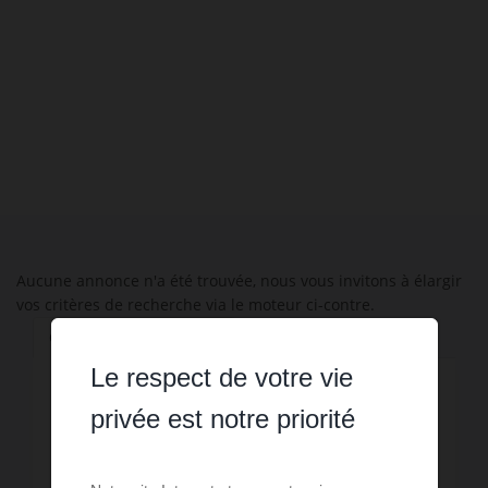
biens en vente à Saint-Martin-Sainte-
Catherine
.
Aucune annonce n'a été trouvée, nous vous invitons à élargir
vos critères de recherche via le moteur ci-contre.
Communes à proximité
Le respect de votre vie
2,06 km - Les Billanges
1
privée est notre priorité
4,14 km - Sauviat-sur-Vige
7