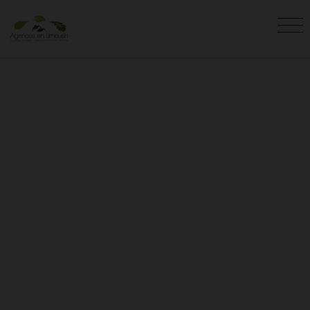
VENTE SAINT-MARTIN-
SAINTE-CATHERINE (23)
Vous êtes ici :
Accueil
Vente
Saint-Martin-Sainte-Catherine
Retrouvez les annonces de vente
immobilières à Saint-Martin-Sainte-Catherine
(23) de l'agence AGENCES EN LIMOUSIN.
N'hésitez pas à nous contacter pour visiter les