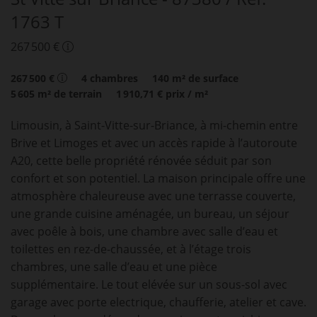
1763 T
267 500 €
267 500 €
4
chambres
140
m² de surface
5 605
m² de terrain
1 910,71 €
prix / m²
Limousin, à Saint-Vitte-sur-Briance, à mi-chemin entre
Brive et Limoges et avec un accès rapide à l’autoroute
A20, cette belle propriété rénovée séduit par son
confort et son potentiel. La maison principale offre une
atmosphère chaleureuse avec une terrasse couverte,
une grande cuisine aménagée, un bureau, un séjour
avec poêle à bois, une chambre avec salle d’eau et
toilettes en rez-de-chaussée, et à l’étage trois
chambres, une salle d’eau et une pièce
supplémentaire. Le tout elévée sur un sous-sol avec
garage avec porte electrique, chaufferie, atelier et cave.