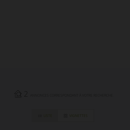
votre immeuble - bâtiment - surface en
Corrèze (19) avec l'agence AGENCES EN
LIMOUSIN.
2
ANNONCES CORRESPONDANT À VOTRE RECHERCHE.
LISTE
VIGNETTES