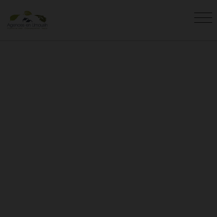
IMMEUBLES - BÂTIMENTS -
SURFACES À VENDRE EN
CORRÈZE (19)
Vous êtes ici :
Accueil
Vente
Immeuble - Bâtiment - Surface
Corrèze (19)
L'agence AGENCES EN LIMOUSIN vous
présente les immeubles - bâtiments -
surfaces en vente en Corrèze. Recherchez