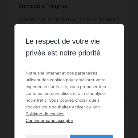
Immeuble Treignac
6
pièces
560
m² de surface
6 045
m² de terrain
233,57 €
prix / m²
Bâtiment commercial Exclusivité agence !
Bâtiment de 560 m² au sol construit en 1997 sur
Le respect de votre vie
une parcelle de 6045 m² avec vaste espace
parking. Station de lavage et assainissement en
Réf. : 1839 T
privée est notre priorité
place. Un volume en...
130 800 €
Notre site Internet et nos partenaires
utilisent des cookies pour améliorer votre
expérience sur le site, vous proposer des
Lire la suite
contenus personnalisés et afin d’analyser
notre trafic. Vous pouvez choisir quels
cookies vous souhaitez activer ou non.
Politique de cookies
Continuer sans accepter