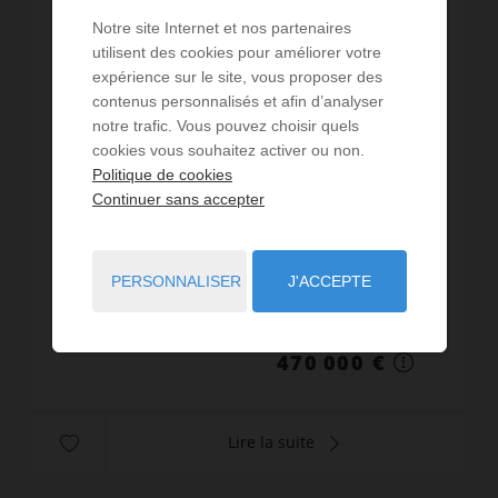
Notre site Internet et nos partenaires
utilisent des cookies pour améliorer votre
expérience sur le site, vous proposer des
contenus personnalisés et afin d’analyser
VENTE
notre trafic. Vous pouvez choisir quels
Maison La Geneytouse
cookies vous souhaitez activer ou non.
Politique de cookies
3
chambres
172
m² de surface
Continuer sans accepter
76 555
m² de terrain
2 732,56 €
prix / m²
Limousin, Propriété d’exception aux portes de
Limoges, Dans un environnement naturel et
préservé de plus de 7 hectares, sans aucun vis-
PERSONNALISER
J'ACCEPTE
à-vis ni nuisance, venez découvrir cette
Réf. : 4062 S
propriété rare où confor...
470 000 €
Lire la suite