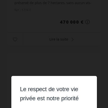
préservé de plus de 7 hectares, sans aucun vis-
à-vis ni nuisance, venez découvrir cette
Réf. : 1774 T
propriété rare où confor...
470 000 €
Lire la suite
Le respect de votre vie
privée est notre priorité