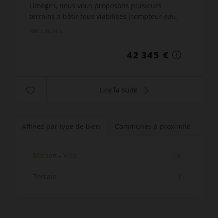
Limoges, nous vous proposons plusieurs
terrains à bâtir tous viabilisés (compteur eau,
électricité et téléphone). Commune disposant
Réf. : 3934 S
d'une école primaire et...
42 345 €
Lire la suite
Affinez par type de bien
Communes à proximité
Maison - Villa
2
Terrain
1