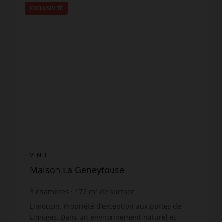
EXCLUSIVITÉ
VENTE
Maison La Geneytouse
3
chambres
172
m² de surface
76 555
m² de terrain
2 732,56 €
prix / m²
Limousin, Propriété d’exception aux portes de
Limoges, Dans un environnement naturel et