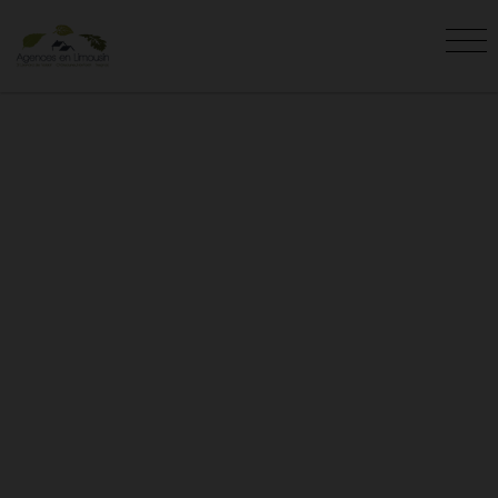
VENTE LA GENEYTOUSE (87)
Vous êtes ici :
Accueil
Vente
La Geneytouse
Retrouvez les annonces de vente
immobilières à La Geneytouse (87) de
l'agence AGENCES EN LIMOUSIN. N'hésitez
pas à nous contacter pour visiter les
biens en
vente à La Geneytouse
.