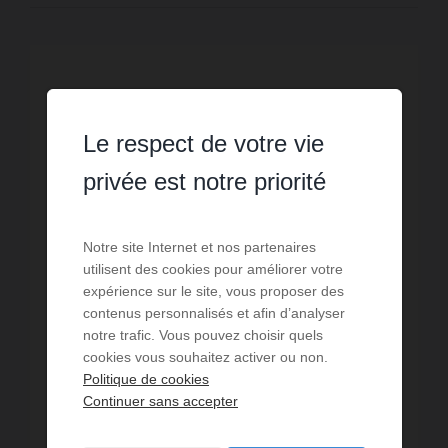
Le respect de votre vie
privée est notre priorité
Notre site Internet et nos partenaires
utilisent des cookies pour améliorer votre
expérience sur le site, vous proposer des
contenus personnalisés et afin d’analyser
notre trafic. Vous pouvez choisir quels
cookies vous souhaitez activer ou non.
VENTE
Politique de cookies
Maison St Germain les Belles
Continuer sans accepter
3
chambres
80
m² de surface
462 €
prix / m²