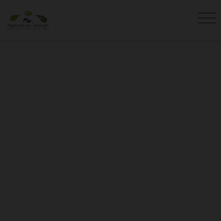
VENTE SAINT-GERMAIN-LES-
BELLES (87)
Vous êtes ici :
Accueil
Vente
Saint-Germain-les-Belles
Retrouvez les annonces de vente
immobilières à Saint-Germain-les-Belles (87)
de l'agence AGENCES EN LIMOUSIN. N'hésitez
pas à nous contacter pour visiter les
biens en