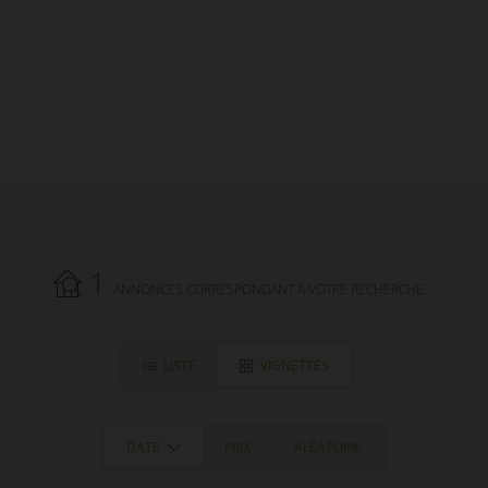
vente à Saint-Germain-les-Belles
.
1
ANNONCES CORRESPONDANT À VOTRE RECHERCHE.
LISTE
VIGNETTES
DATE
PRIX
ALÉATOIRE