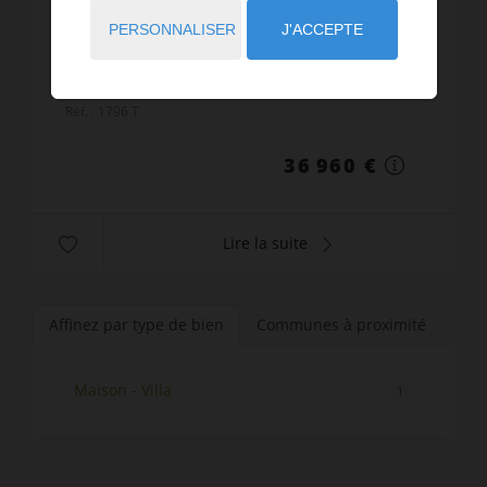
Maison en pierre située au cœur du village, en
PERSONNALISER
J'ACCEPTE
face de l’église de St Germain les Belles. La
maison s’élève sur trois niveaux avec cave. Les
principaux travaux de structure ont déjà été
Réf. : 1796 T
réalisés : to...
36 960 €
Lire la suite
Affinez par type de bien
Communes à proximité
Maison - Villa
1