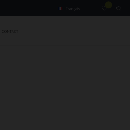
0
Français
English
CONTACT
N. N'hésitez