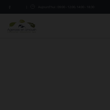
|
Aujourd'hui
: 09:00 - 12:00, 14:00 - 18:30
VENTE RILHAC-TREIGNAC (19)
Vous êtes ici :
Accueil
Vente
Rilhac-Treignac
Retrouvez les annonces de vente immobilières à 
pas à nous contacter pour visiter les
biens en ve