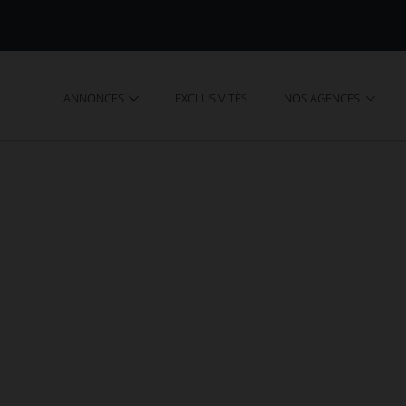
ANNONCES
EXCLUSIVITÉS
NOS AGENCES
Rilhac-Treignac (19) de l'agence AGENCES EN LIMOUSI
nte à Rilhac-Treignac
.