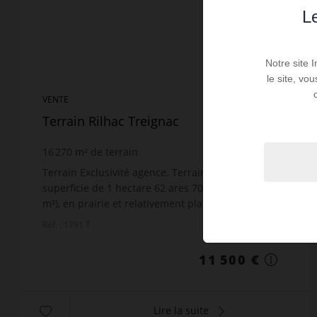
Le
Notre site 
le site, vo
VENTE
Terrain Rilhac Treignac
16 270
m² de terrain
Terrain Exclusivité agence. Terrain agricole d’une
superficie de 1 hectare 62 ares 70 centiares (16 270
m²), en prairie et relativement plat. Situé dans un
environnement très calme, ce terrain bénéfi...
Réf. : 1791 T
11 500 €
Lire la suite