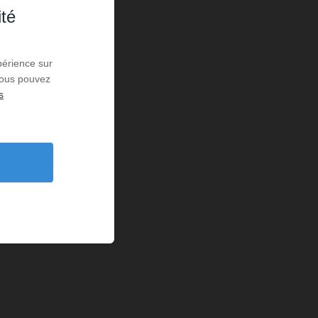
ité
périence sur
 Vous pouvez
s