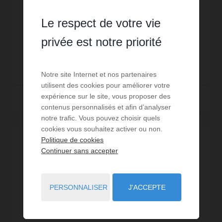
Exclusivité agence. Situé sur la commune
d’Affieux, à proximité immédiate de Treignac, ce
Le respect de votre vie
terrain de 2 812 m² bénéficie d’une position
dominante offrant une très belle vue sur la
Réf. : 1814 T
privée est notre priorité
campagne environnant...
20 500 €
Notre site Internet et nos partenaires
utilisent des cookies pour améliorer votre
expérience sur le site, vous proposer des
Lire la suite
contenus personnalisés et afin d’analyser
notre trafic. Vous pouvez choisir quels
cookies vous souhaitez activer ou non.
Politique de cookies
Continuer sans accepter
PERSONNALISER
J'ACCEPTE