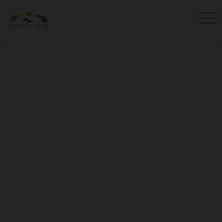
TERRAINS À VENDRE À
AFFIEUX (19)
Vous êtes ici :
Accueil
Vente
Terrain
Affieux
L'agence AGENCES EN LIMOUSIN vous
présente les terrains en vente à Affieux.
Recherchez votre terrain Affieux avec l'agence
AGENCES EN LIMOUSIN.