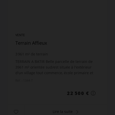
VENTE
Terrain Affieux
3 961
m² de terrain
TERRAIN A BATIR Belle parcelle de terrain de
3961 m² orientée sud/est située à l'extérieur
d'un village tout commerce, école primaire et
collège. Possibilité de divisée cette parcelle pour
Réf. : 1344 T
...
22 500 €
Lire la suite