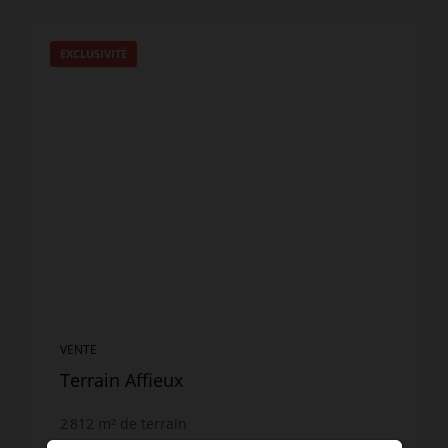
EXCLUSIVITÉ
VENTE
Terrain Affieux
2 812
m² de terrain