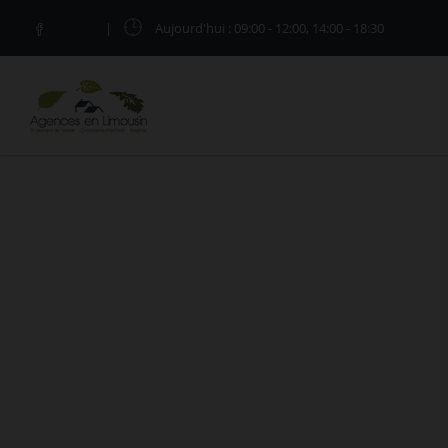
|
Aujourd'hui
: 09:00 - 12:00, 14:00 - 18:30
TERRAINS À VENDRE À RILHAC-T
Vous êtes ici :
Accueil
Vente
Terrain
Rilhac
L'agence AGENCES EN LIMOUSIN vous présente les 
Rilhac-Treignac avec l'agence AGENCES EN LIMO