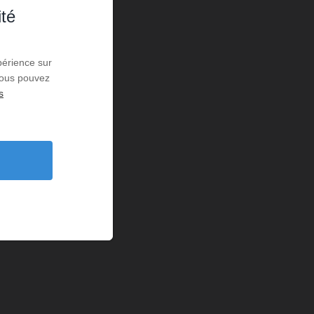
ité
périence sur
 Vous pouvez
s