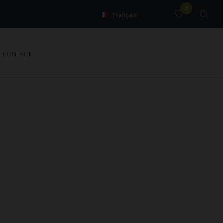
0
Français
English
CONTACT
e terrain