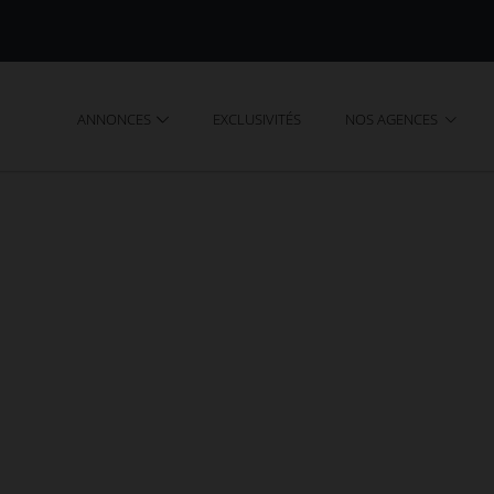
ANNONCES
EXCLUSIVITÉS
NOS AGENCES
REIGNAC (19)
-Treignac
terrains en vente à Rilhac-Treignac. Recherchez votr
USIN.