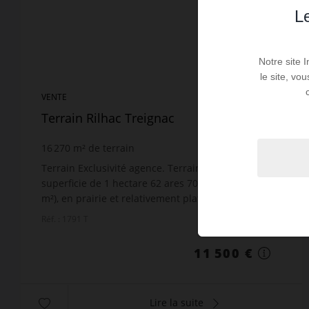
Le
Notre site 
le site, vo
VENTE
Terrain Rilhac Treignac
16 270
m² de terrain
Terrain Exclusivité agence. Terrain agricole d’une
superficie de 1 hectare 62 ares 70 centiares (16 270
m²), en prairie et relativement plat. Situé dans un
environnement très calme, ce terrain bénéfi...
Réf. : 1791 T
11 500 €
Lire la suite